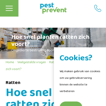
Hoe snel planten ratten zich
voort?
Ongedierte bestrijding door een vakman van Pest Prevent
Cookies?
Home
Veelgestelde vragen
Ratten
Hoe snel planten ratten
zich voort?
Wij maken gebruik van cookies
om uw gebruikservaring
Ratten
binnen de website te
Hoe snel planten
verbeteren
ratten zich