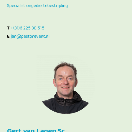
Specialist ongediertebestrijding
T
+(31)6 225 38 515
E
jan@pestprevent.nl
Gert van Lagen Sr