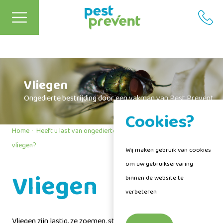
Vliegen
Ongedierte bestrijding door een vakman van Pest Prevent
Cookies?
Home
Heeft u last van ongedierte?
Ervaar u overlast van
vliegen?
Wij maken gebruik van cookies
om uw gebruikservaring
Vliegen
binnen de website te
verbeteren
Vliegen zijn lastig, ze zoemen, steken, zuigen, brengen ziektes