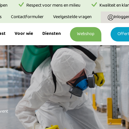
lpen
Respect voor mens en milieu
Kwaliteit en kla
s
Contactformulier
Veelgestelde vragen
Inlogge
ast
Voor wie
Diensten
Webshop
Offer
event