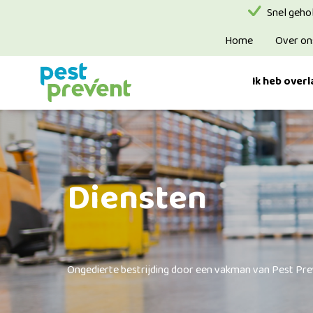
Snel geho
Home
Over on
Ik heb overl
Diensten
Ongedierte bestrijding door een vakman van Pest Pr