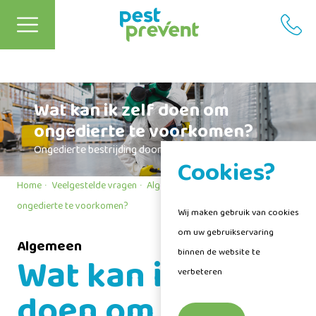
Wat kan ik zelf doen om
ongedierte te voorkomen?
Ongedierte bestrijding door een vakman van Pest Prevent
Cookies?
Home
Veelgestelde vragen
Algemeen
Wat kan ik zelf doen om
ongedierte te voorkomen?
Wij maken gebruik van cookies
om uw gebruikservaring
Algemeen
binnen de website te
Wat kan ik zelf
verbeteren
doen om